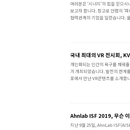
여러분은 ‘시너지’의 힘을 믿으시
보고자 합니다. 참고로 안랩의 ‘
협력관계의 기업을 일컫습니다. 올해
인해 온·오프라인 병행으로 진행된
술지원 정책을 살펴볼 수 있었는데요
2022년을 준비하다 첫번째 연사
출 2000억을 돌파한 해이며, 특
국내 최대의 VR 전시회, KV
개인화되는 인간의 욕구를 채워줄 4차 
가 개최되었습니다. 발전의 한계를
포에서 만난 VR콘텐츠를 소개합니
한 스토리와 IP를 가진 게임 콘
르시는 분들도 있을 정도로 몰입감
있는 행사를 경험할 수 있었습니다
트랙션 입니다. VR의 고질적인 문
Ahnlab ISF 2019, 무
지난 9월 25일, AhnLab ISF