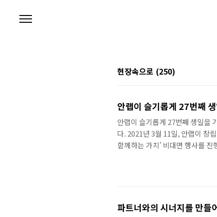
본문 바로가기
현장속으로
(250)
안랩이 슬기롭게 27번째 생
안랩이 슬기롭게 27번째 생일을 기념
다. 2021년 3월 11일, 안랩이
함께하는 가치’ 비대면 행사를 진행
립기념일은 휴일(!)이기 때문에 앞
항 라운지-비행기-판교-안랩 사옥
를 탑승한 후 판교역에 하차해 안
다녀와 보았는데요, 국내 최고의 
파트너와의 시너지를 만들어