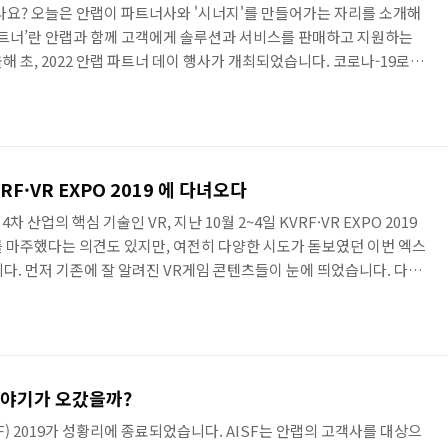
나요? 오늘은 안랩이 파트너사와 '시너지'를 만들어가는 자리를 소개해
파트너’란 안랩과 함께 고객에게 솔루션과 서비스를 판매하고 지원하는
 초, 2022 안랩 파트너 데이 행사가 개최되었습니다. 코로나-19로
 올해의 행사에서는 안랩의 사업 전략과 파트너 정책 및 프로그램, 기
, 저 박현수 기자가 그 현장에 다녀왔습니다. 2021년을 돌아보고,
는 강석균 대표이사님입니다. 강 대표님은 2021년은 안랩이 최초로 매
히 네트워크 보안 분야는 60% 이상 성장하며 유의미한 성장을 거뒀..
RF·VR EXPO 2019 에 다녀오다
산업의 핵심 기술인 VR, 지난 10월 2~4일 KVRF·VR EXPO 2019
 마주했다는 의견도 있지만, 여전히 다양한 시도가 돋보였던 이번 엑스
다. 먼저 기존에 잘 알려진 VR게임 콘텐츠들이 눈에 띄었습니다. 다양
텐츠들을 모습을 선보이는 자리였습니다. 공포게임들은 하면서 소리를 지
이 대단한 작품들이었습니다. VR게임 대회도 함께 개최되는 등 재미
. 게임을 비롯한 많은 콘텐츠들 가운데 가장 인기를 끌었던 것은 VR어
제인 멀미를 최소화 하면서 효과적으로 몰입형 체험을 할 수 ..
슨 이야기가 오갔을까?
(AISF) 2019가 성황리에 종료되었습니다. AISF는 안랩의 고객사를 대상으