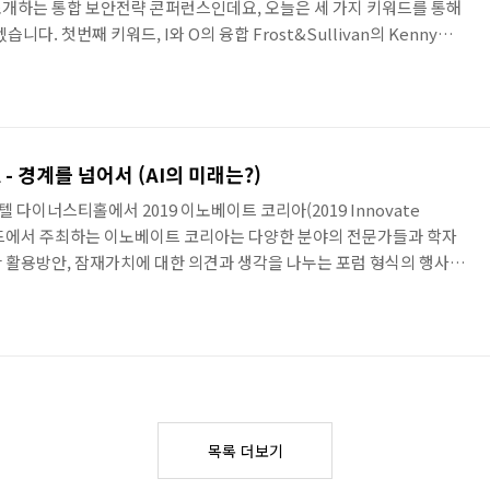
개하는 통합 보안전략 콘퍼런스인데요, 오늘은 세 가지 키워드를 통해
니다. 첫번째 키워드, I와 O의 융합 Frost&Sullivan의 Kenny
와 OT의 부문의 융합이 가속화될 것이며, 이에 따른 보안이 필요하다고 말
 가장 크게 발생할 부분은 B2B 영역이라는 점을 강조했습니다. 한 예
화에 머물지 않고 스마트팩토리로 진화 중이며 이로 인해 랜섬웨어 감염
있습니다. EP기술지원1팀 김병..
A - 경계를 넘어서 (AI의 미래는?)
 다이너스티홀에서 2019 이노베이트 코리아(2019 Innovate
럴드에서 주최하는 이노베이트 코리아는 다양한 분야의 전문가들과 학자
 활용방안, 잠재가치에 대한 의견과 생각을 나누는 포럼 형식의 행사입
가 “경계를 넘어서 (Beyond Boundaries)” 인만큼 이번 행사에서
양한 산업계의 전문가들이 초대되고 방문하였습니다. 점심 식사 이후에
계에서의 AI 활용방안에 대한 이야기가 오고 갔는데요. 많은 사람이 표
미래엔 어떤 방향으로 우리에게 다가올지 엿볼 수 있는 시간이었..
목록 더보기