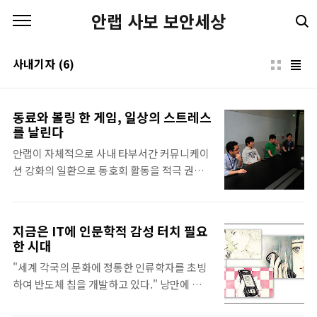
본문 바로가기
안랩 사보 보안세상
사내기자
(6)
동료와 볼링 한 게임, 일상의 스트레스
를 날린다
안랩이 자체적으로 사내 타부서간 커뮤니케이
션 강화의 일환으로 동호회 활동을 적극 권장
하고 있는 가운데 동호회 창단 이래 정기적으
로 활동을 꾸준히 이어오고 있는 볼링 동호회
'데굴스'를 만나봤다. 데굴스는 2012년 6월 결
지금은 IT에 인문학적 감성 터치 필요
성되어 현재까지 총 활동 인원이 18명이다. 신
한 시대
입 회원을 수시로 모집하며 체력증진 및 친목
"세계 각국의 문화에 정통한 인류학자를 초빙
도모를 위하여 단순한 승부가 목적이 아닌 즐
하여 반도체 칩을 개발하고 있다." 낭만에 젖어
기는 볼링을 추구하는 건전하고 활기 넘치는
죽어가는 인문학 부활에 사명감을 불태우는 사
동호회이다.초대 회장 융합제품개발실 김창걸