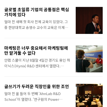
람들의 이야기가 아니다. 얼마 전 인텔은 '상호
주임, 현재 회장인 ASD실 기반기술팀의 임상
작용 경험연구소'라는 조직을 설립하고 세계
준 연구원, 융합제품개발실 정상각 주임, 서비
글로벌 초일류 기업의 공통점은 핵심
각지 사람들의 전자기기 사용 방법 및 습관을
스개발실 김일용 선임을 만났다. “저희 동호회
가치에 있다
면밀히 분석하기 시작했다. 이렇게 분석된 자
는 신구의 조화가 잘 이루어지며, 회식도 자주
얼마 전 새해 첫 회사 전체 교육이 있었다. 그
료들은 엔지니어에게 전달되어 새로운 반도체
하고 분위기가 좋습니다!” 안랩 볼링 동호회
중 한양대학교 송영수 교수의 교육은 이제까지
칩과 소프트웨어를 개발하는 데 활용된다. 세
데굴스의 전임회장이었던 융합 제품개발실 소
내가 가지고 있던 핵심가치에 대한 생각을 확
계 굴지의 철강 업체 포스코에서도 이와 유사
속 김창..
바꿔주었다. 업무의 중요도를 결정할 때 핵심
한 시도를 한다. 이 회사는 문과와 이과를 아우
가치가 기준이 되어야 하는데, 그렇게 하지 못
르는 이른바 '통섭형 인재'를 육성하겠다는 방
마케팅은 너무 중요해서 마케팅팀에
했던 작년 업무들이 떠올라서 부끄러웠다. 초
침에 따라 인문학도 2, 3학년 학생들을 인턴으
만 맡겨둘 수 없다
일류 기업의 직원이 되기 위해 핵심가치를 아
로 채용하여 현장 경험을 쌓을 수 있도록 돕는
안랩 스쿨이 지난 8월말 4일간 경기도 용인 하
침마다 읽고, 모든 업무의 기준을 핵심가치에
크로스 오버 채용 프로그램을 도입하였다. 또
이닉스(Hynix) R&D 센터에서 열렸다.
어긋나지 않는지 확인하겠다고 다짐하게 해주
한 엔지니어들이 창의성을 발휘하기 위해서는
‘AHA(AhnLab Honor Academy, 깨달음을
어서 유용한 강의였다.송 교수는 위기 의식과
인..
얻을 때의 감탄사)’라고 불리는 제도의 일환인
공포 의식의 차이점과, 위기 의식을 가지고 있
안랩 스쿨은 안랩인들의 역량 개발을 위한 교
다면 지금과 같은 혁신기에는 핵심가치를 바탕
글쓰기가 두려운 직장인을 위한 조언
육 행사로 일 년에 한 번씩 열린다. 이 행사는
으로 변화를 해야 기업이 도태되지 않는다고
얼마 전 올 들어 두 번째 ‘AhnLab R&D
매해 다른 구성으로 짜여지는데, 올해는 ‘마케
이야기를 시작했다. 제자들이 만들어준 동영
School’이 열렸다. '연구원의 Power
팅의 이해와 고객 가치’를 주제로 진행되었다.
상으로 본인 소개를 한 후, 강의 목차에서도 다
Writing'이라는 제목으로 '한국의 이공계는
2009년 ‘안랩 스쿨’ 커리큘럼 1일 차 2일 차 마