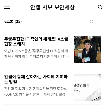
본문 바로가기
안랩 사보 보안세상
v스쿨
(25)
무궁무진한 IT 직업의 세계로! V스쿨
현장 스케치
이번 13기 V스쿨은 '무궁무진한 IT 직업의 세
계 탐방하기'라는 주제로 다양한 분야의 IT 전
문가들을 초빙하여 강연 콘서트 형식으로 진행
되었다. KT뮤직 장준영 이사, 다음커뮤니케이
션즈 허진영 게임사업본부장 등 청소년들이 관
안랩이 함께 살아가는 사회에 기여하
심있어하는 음악, 게임 분야 전문가들의 구체
는 방법
적이고 심도 있는 강의를 들을 수 있었다. 12기
건강과 지속 가능한 생활습관을 위한 로하스
까지의 V스쿨은 주로 중고등학생을 대상으로
(LOHAS) 방식은 사람들이 사회 정의, 환경 등
하였으나 이번 13기 V스쿨은 대학생까지 그 범
에 집중하도록 한다. 사회적 책임을 다하는 기
위를 확장한 것이 특징이다. 싱그럽고 패기 넘