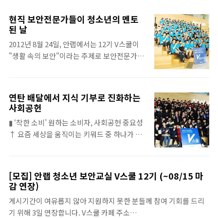
업이 이런 사람의 마음을 사로잡을 수 있는 것
치는 많은 학생들과 함께한 V스쿨의 현장 속으
이다. 이에 기업들은 저마다의 사회공헌에 한
로 들어가보자. 1. 안랩 CTO 조시행 전무 환영
현직 보안전문가들이 청소년의 멘토
창 신경을 쓰고 있다. 기업의 사회적 책임
사 안랩의 김홍선 대표가 미국 RSA 행사 관계
된 날
(Corporate Social Responsibility)에 대한
로 출장중이기에 CTO 조시행 전무가 환영사
2012년 8월 24일, 안랩에서는 12기 V스쿨이
개념이 정립된 지는 그리 오래되지 않았다. 지
를 대신했다. 안랩의 CTO 조시행 전무는 "안
"생활 속의 보안"이라는 주제로 보안전문가를
금도 거론되는 용어가 CSR 1.0부터 3.0, CSV
랩이라는 곳에서 조그마한 도움을..
꿈꾸는 중고생들과 함께 진행되었다. 특강, 보
등 여러 개가 있는데, 그 중에서도 최신 업그레
안전문가와의 대화, 도전 안랩벨 등으로 이루
이드 버전은 기업의 핵심 자원과 역량으로 이
어진 V스쿨의 탄탄한 구성 속으로 함께 들어가
익 극대화의 기회와 새로운 사회적 가치를 동
연탄 배달에서 지식 기부로 진화하는
보자. 안랩 김홍선 대표는 환영의 말과 함께
시에 창출하는 것을 가리키는 CSV라고 할 수
사회공헌
"한국의 우수한 인프라 속에서 어릴 때부터 꿈
있다. CSV는 효율적으로 돈을 번다는 자본주
▮ ‘착한 소비’ 원하는 소비자, 사회공헌 중요성
을 갖고 그것을 현실에 옮겨 실천할 것"을 당부
의의 개념과 상충되지 않고 기업 활동의 지속
↑ 요즘 세상을 움직이는 키워드 중 하나가 바
했다. ASEC대응팀 박태환 팀장은 생활 속에서
가능성과 정당..
로 ‘사회공헌’이다. 소비자들은 기업에게 점점
우리가 흔히 접할 수 있는 보안 위험들을 설명
더 확실하고 꾸준한 사회적 책임(CSR :
했다. 웹사이트 관련 보안 위험, 스마트폰 관련
Corporate social responsibility)을 요구
보안 위험, WI-FI 관련 보안 위험을 설명했다.
[모집] 안랩 청소년 보안교실 V스쿨 12기 (~08/15 마
하고, 한 기업이 세계로 뻗어가는 글로벌 기업
무료 영화 다운로드, 스마트폰 탈옥, 무료 WI-
감 연장)
이 되기 위해서 지속가능경영은 필수가 되고
FI 사용 시 자신의 개인정보가 쉽게 유출될 수
게시기간이 여유롭지 않아 지원하지 못한 분들께 참여 기회를 드리
있다. 이러한 상황에서 기업에게 사회공헌은
있고 악성코드에 노출될 수 있음을 실제적인
기 위해 3일 연장합니다. V스쿨 카페 주소
더 이상 선택이 아닌 의무가 되고 있다. 날이 갈