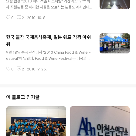
요즘 한창 "2010 하이 서울 페스티벌" 기간이죠~? ^^ 회
사 직원분들 중 이러한 사실을 모르시는 분들도 계시던데...
OTL 서울의 야경과 고층 건물들~ 그리고 반짝반짝 조명
0
2
2010. 10. 8.
에 감동 받는 소년 같은 저는... (-_-) 이 기간을 놓치지 않
고 나들이 나왔습니다~ 서울의 재발견.. 그리고 여의도의
재발견... 우리가 정말 정말 정~~말 좋은 환경 속에서 근무
한국 불참 국제음식축제, 일본 쉐프 각광 아쉬
하고 있다는 사실에 새삼 감동을 받으며... 어제 본 그 아름
다운 풍경을 간직하고자... 장농 깊숙한 곳에 얌전히 모셔둔
워
글 내용
디카님을 꺼내들고 오늘밤 다시 출사를 나왔습니다~ 이제
9월 18일 중국 천진에서 '2010 China Food & Wine F
여러분들과 그 사진 몇 장을 공유하고자 합니다... ^^ 이번
estival'이 열렸다. Food & Wine Festival은 미국과 유
주 토요일날 불꽃놀이를 피크로 진행되는 이 아름다운 축
럽 등지의 해변을 끼고 있는 도시에서 매년 열리는 행사이
제에... 사랑하는 사람들과 같이 가셔서 좋은 추억들 만들..
0
2
2010. 9. 25.
다. 이러한 자유로운 분위기와 집회의 성격이 강한 서양식
파티를 공산주의인 중국에서, 그것도 미국 플로리다 대학
교와 연계하여 개최하였다는 것이 흥미롭다. 우리나라 사
람에게도 파티는 낯설기만 하다. 그렇다면 중국의 파티는
어떠할까? 오후 2시부터 9시 30분까지 진행되는 이 파티
이 블로그 인기글
는, 파티 구역 내에서 여러 종류의 와인을 자유롭게 시음할
수 있으며 각 호텔과 레스토랑에서 요리까지 계속 제공해
주는 방식이다. 여기서 끝이 아니다. 메인 무대에서는 총 8
명의 유명 쉐프들이 직접 요리하는 모습을 보여주고 또 그
요리..