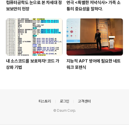
컴퓨터공학도 눈으로 본 차세대 정
연극 <특별한 저녁식사> 가족 소
보보안의 현장
통의 중요성을 말하다.
내 소스코드를 보호하자! 코드 가
지능적 APT 방어에 필요한 네트
상화 기법
워크 포렌식
의안내
티스토리
로그인
고객센터
© Daum Corp.