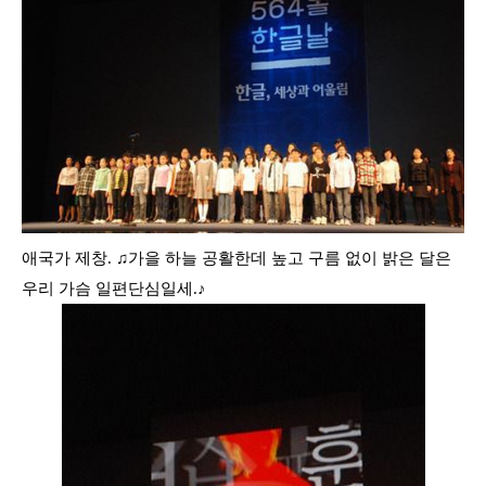
애국가 제창.
♫가을 하늘 공활한데 높고 구름 없이 밝은 달은
우리 가슴 일편단심일세.
♪