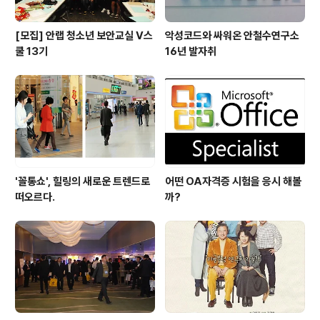
[모집] 안랩 청소년 보안교실 V스
악성코드와 싸워온 안철수연구소
쿨 13기
16년 발자취
'꼴통쇼', 힐링의 새로운 트렌드로
어떤 OA자격증 시험을 응시 해볼
떠오르다.
까?