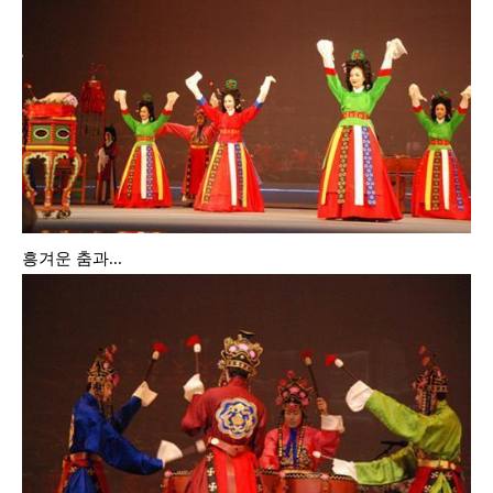
흥겨운 춤과...