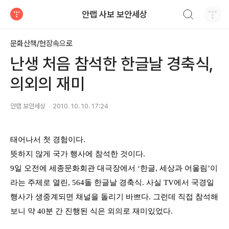
검색하기
안랩 사보 보안세상
티스토리
문화산책/현장속으로
난생 처음 참석한 한글날 경축식,
의외의 재미
안랩 보안세상
2010. 10. 10. 17:24
태어나서 첫 경험이다
.
뜻하지 않게 국가 행사에 참석한 것이다
.
9
일 오전에 세종문화회관 대극장에서
‘한글
,
세상과 어울림
’
이
라는 주제로 열린,
564
돌 한글날 경축식
. 사실 TV에서 국경일
행사가 생중계되면 채널을 돌리기 바쁘다. 그런데 직접 참석해
보니 약 40분 간 진행된 식은 외의로 재미있었다.