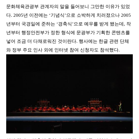
문화체육관광부 관계자의 말을 들어보니 그만한 이유가 있었
다.
2005
년 이전에는
‘
기념식
’
으로 소박하게 치러졌으나
2005
년부터 국경일에 준하는
‘
경축식
’
으로 예우를 받게 됐는데, 작
년부터 행정안전부가 정한 형식에 문광부가 기획한 콘텐츠를
넣어 조금 더 다채로워진 것이란다
.
행사에는 한글 관련 단체
와 정부 주요 인사 외에
인터넷 참여 신청자도 참석했다
.