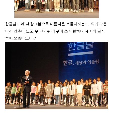
한글날 노래 제창. ♪볼수록 아름다운 스물넉자는 그 속에 모든
이리 갖추어 있고 무구나 쉬 배우며 쓰기 편하니 세계의 글자
중에 으뜸이도다
.
♬