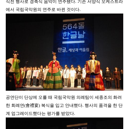
식전 행사로 경축식 음악이 연주됐다. 기존 서양식 오케스트라
에서 국립국악원의 연주로 바뀐 것이다
.
공연단이 단상에 오를 때 국림국악원 의례팀이 세종조의 화려
한 회례연
(
會禮宴
)
복식을 입고 안내했다
.
행사의 품격을 한 단
계 업그레이드했다는 평가를 받았다
.