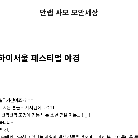
안랩 사보 보안세상
 하이서울 페스티벌 야경
벌" 기간이죠~? ^^
시는 분들도 계시던데... OTL
짝반짝 조명에 감동 받는 소년 같은 저는... (-_-)
습니다~
견...
 속에서 근무하고 있다는 사실에 새삼 감동을 받으며...
어제 본 그 아름다운 풍