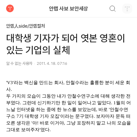
검색하기
안랩 사보 보안세상
티스토리
안랩人side/안랩컬처
대학생 기자가 되어 엿본 영혼이
있는 기업의 실체
알 수 없는 사용자
2011. 4. 18. 07:16
'V3'
라는 백신을 만드는 회사
,
안철수라는 훌륭한 분이 세운 회
사.
두 가지의 모습이 그동안 내가 안철수연구소에 대해 생각한 전
부였다
.
그런데 신기하기만 한 일이 일어나고 말았다
. 1
월의 어
느날 인터넷을 하는 중에 한 뉴스를 보았는데, 바로
'
안철수연
구소
7
기 대학생 기자 모집
'
이라는 문구였다
.
보자마자 문득 떠
오른 생각은
'
아
!
바로 이거야
,
그냥 포장하지 말고 나의 모습을
그대로 보여주자
'
였다
.