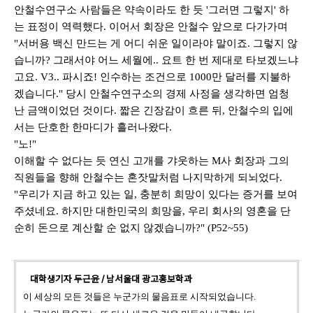
안철수연구소 사람들은 약속이라도 한 듯
'
그러면 그렇지
'
하
는 표정이 역력했다
.
이어서 회장은 안철수 앞으로 다가가며
"
서버용 백신 만드는 게 어디 쉬운 일이라야 말이죠
.
그렇지 않
습니까
?
그래서야 어느 세월에
..
요트 한 번 제대로 타보겠느냐
고요
. V3..
파시죠
!
인수하는 조건으로
1000
만 달러를 지불하
겠습니다
."
당시 안철수연구소의 경제 사정을 생각하면 엄청
난 금액이었던 것이다
.
짧은 긴장감이 흐른 뒤
,
안철수의 입에
서는 단호한 한마디가 흘러나왔다
.
"
노
!"
이해할 수 없다는 듯 연신 고개를 갸웃하는
M
사 회장과 그의
직원들을 향해 안철수는 혼잣말처럼 나지막하게 되뇌었다
.
"
우리가 지금 하고 있는 일
,
충분히 희망이 있다는 증거를 보여
주셨네요
.
하지만 대한민국의 희망을
,
우리 회사의 영혼을 단
순히 돈으로 계산할 순 없지 않겠습니까
?"
(P52~55)
대학생기자 두근윤 / 남서울대 광고홍보학과
이 세상의 모든 것들은 누군가의 물음표로 시작되었습니다.