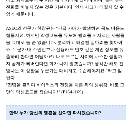
전화를 꺼놓지 않는 것은 기본이다
.
언제 사고가 터질지 알 수
없기 때문이다
.
ASEC
의 전문가 한창규는
"
긴급 사태가 발생하면 몸도 마음도
힘들지요
.
하지만 악성코드를 유포해 범죄를 저지르는 사람들
을 그대로 둘 순 없습니다
.
분석하고 해결할 실마리를 찾아야
죠
.
누군가 내 주민번호나 신용카드 번호 같은 개인 정보를 유
출하려 한다면 어떨까요
?
나도 모르는 사이에 사소한 생활까
지 공개가 되버린다면 화가 나지 않겠습니까
?
생각만 해도 진
땀나는 이 상황을 누군가는 대비하고 수습해야지요
."
라고 말
한다
.
"
진땀을 흘리며 바이러스와 전쟁을 치른 뒤의 성취감
,
바로 그
맛에 악성코드를 잡습니다
!" (P164~169)
만약 누가 당신의 영혼을 산다면 파시겠습니까
?