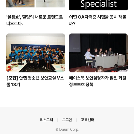
'꼴통쇼', 힐링의 새로운 트렌드로
어떤 OA자격증 시험을 응시 해볼
떠오르다.
까?
[모집] 안랩 청소년 보안교실 V스
페이스북 보안담당자가 밝힌 회원
쿨 13기
정보보호 정책
의안내
티스토리
로그인
고객센터
© Daum Corp.