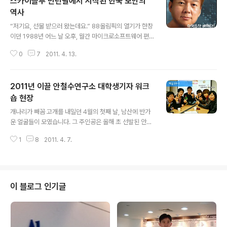
스카이블루 만년필에서 시작된 한국 보안의
역사
글 내용
“저기요, 선물 받으러 왔는데요.” 88올림픽의 열기가 한창
이던 1988년 어느 날 오후, 월간 마이크로소프트웨어 편
집실의 적막을 깨우며 한 남자가 파티션 너머로 꺼낸 첫 마
0
7
2011. 4. 13.
디. 늘 스카이블루 색 만년필로 독자 의견을 성심성의껏 채
워 가장 돋보이는 독자엽서의 주인공이었던 그가 바로 훗
날 국내 최고의 보안 기업 안철수연구소의 설립자인 안철
2011년 이끌 안철수연구소 대학생기자 워크
수이다. 한국 최초의 컴퓨터 바이러스 백신인 V3는 이렇게
꼼꼼하고 성실한 어느 잡지 애독자이자, 막 등장하는 바이
숍 현장
글 내용
러스의 퇴치에 집념을 보인 그의 인사로 그 시작을 알렸다.
개나리가 빼꼼 고개를 내밀던 4월의 첫째 날, 남산에 반가
의과대학의 교수로서, 지도학생을 받아야 할 때 사람의 병
운 얼굴들이 모였습니다. 그 주인공은 올해 초 선발된 안철
이 아닌 컴퓨터의 병을 치료하겠다는 일념으로 시작한 보
수연구소 사보 '보안세상'의 대학생 기자단인데요~. 이날
안에 대한 집념은 오늘날 국내 최고의 보안전문기업 안철
1
8
2011. 4. 7.
은 본격적인 활동의 시작을 알리는 기자단 워크숍이 있었
수연구소가 되었다. 지난 4월 1~2일..
습니다. 이공계뿐 아니라 비이공계까지 IT에 관심 있는 다
양한 분야를 전공하는 30명의 대학생 기자들은 한 해 동안
안철수연구소 사보 '보안세상'을 7기만의 개성으로 이끌어
갈 것입니다.^^ 워크숍에는 안철수연구소의 사내기자를 비
이 블로그 인기글
롯해 지난해 활약한 6기 대학생 기자들, 안철수연구소 출
신 현직 기자까지 함께 하였습니다. 지금부터 생생한 워크
숍 현장을 전해드립니다! 첫 순서는 한겨레신문 사회부 임
지선 기자가 열었습니다. 임 기자는 한겨레21에서 노동자,