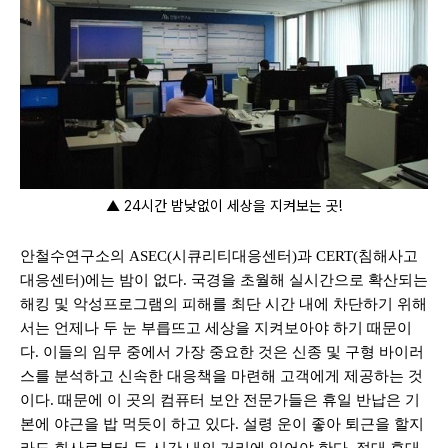
▲ 24시간 밤낮없이 세상을 지켜보는 곳!
안철수연구소의
ASEC(
시큐리티대응센터
)
과
CERT(
침해사고
대응센터
)
에는 밤이 없다
.
국경을 초월해 실시간으로 확산되는
해킹 및 악성프로그램의 피해를 최단 시간 내에 차단하기 위해
서는 언제나 두 눈 부릅뜨고 세상을 지켜보아야 하기 때문이
다
.
이들의 임무 중에서 가장 중요한 것은 신종 및 구형 바이러
스를 분석하고 신속한 대응책을 마련해 고객에게 제공하는 것
이다
.
때문에 이 곳의 컴퓨터 보안 전문가들은 휴일 반납은 기
본에 야근을 밥 먹듯이 하고 있다
.
설령 운이 좋아 퇴근을 할지
라도 회사로부터 두 시간 내의 거리에 있어야 한다
.
절대 휴대