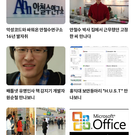
청소년, 빈곤층의 문제를 다룬 , 시..
악성코드와 싸워온 안철수연구소
안철수 박사 집에서 근무했던 고정
16년 발자취
한 씨 만나다
배틀넷 유명인사 핵 감지기 개발자
홍익대 보안동아리 "H.U.S.T" 만
원순철 만나보니
나보니