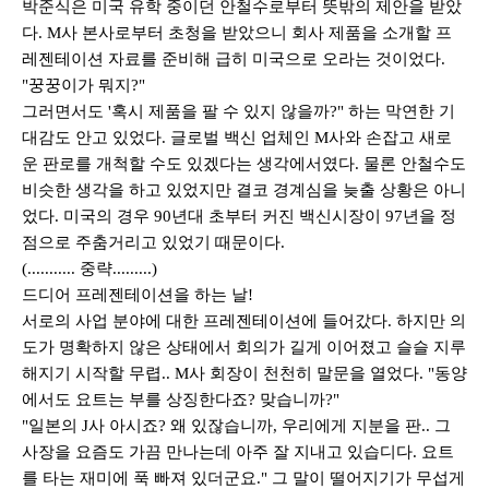
박준식은 미국 유학 중이던 안철수로부터 뜻밖의 제안을 받았
다
. M
사 본사로부터 초청을 받았으니 회사 제품을 소개할 프
레젠테이션 자료를 준비해 급히 미국으로 오라는 것이었다
.
"
꿍꿍이가 뭐지
?"
그러면서도
'
혹시 제품을 팔 수 있지 않을까
?"
하는 막연한 기
대감도 안고 있었다
.
글로벌 백신 업체인
M
사와 손잡고 새로
운 판로를 개척할 수도 있겠다는 생각에서였다
.
물론 안철수도
비슷한 생각을 하고 있었지만 결코 경계심을 늦출 상황은 아니
었다
.
미국의 경우
90
년대 초부터 커진 백신시장이
97
년을 정
점으로 주춤거리고 있었기 때문이다
.
(...........
중략
.........)
드디어 프레젠테이션을 하는 날
!
서로의 사업 분야에 대한 프레젠테이션에 들어갔다
.
하지만 의
도가 명확하지 않은 상태에서 회의가 길게 이어졌고 슬슬 지루
해지기 시작할 무렵
.. M
사 회장이 천천히 말문을 열었다
. "
동양
에서도 요트는 부를 상징한다죠
?
맞습니까
?"
"
일본의
J
사 아시죠
?
왜 있잖습니까
,
우리에게 지분을 판
..
그
사장을 요즘도 가끔 만나는데 아주 잘 지내고 있습디다
.
요트
를 타는 재미에 푹 빠져 있더군요
."
그 말이 떨어지기가 무섭게