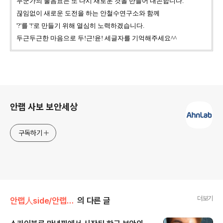
누군가의 물음표는 또 다시 새로운 것을 만들어 내곤합니다.
끊임없이 새로운 도전을 하는 안철수연구소와 함께
'?'를 '!'로 만들기 위해 열심히 노력하겠습니다.
두근두근한 마음으로 두!근!윤! 세글자를 기억해주세요^^
로그 정보
안랩 사보 보안세상
구독하기
더보기
안랩人side/안랩컬처
의 다른 글