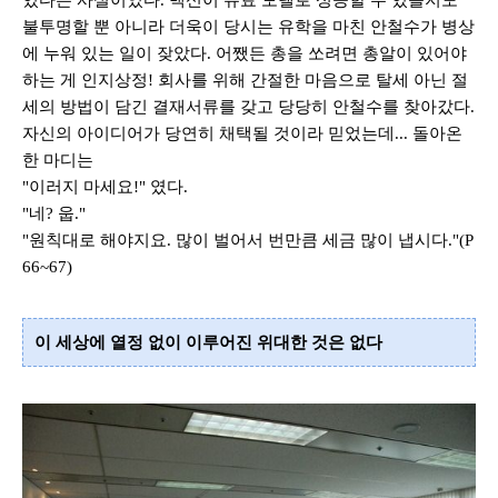
있다는 사실이었다
.
백신이 유료 모델로 성공할 수 있을지도
불투명할 뿐 아니라 더욱이 당시는 유학을 마친 안철수가 병상
에 누워 있는 일이 잦았다
.
어쨌든 총을 쏘려면 총알이 있어야
하는 게 인지상정
!
회사를 위해 간절한 마음으로 탈세 아닌 절
세의 방법이 담긴 결재서류를 갖고 당당히 안철수를 찾아갔다
.
자신의 아이디어가 당연히 채택될 것이라 믿었는데
...
돌아온
한 마디는
"
이러지 마세요
!"
였다
.
"
네
?
웁
."
"
원칙대로 해야지요
.
많이 벌어서 번만큼 세금 많이 냅시다
."
(P
66~67)
이 세상에 열정 없이 이루어진 위대한 것은 없다