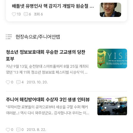
배틀넷 유명인사 핵 감지기 개발자 원순철 만
나보니
13
6
조회
6
현장속으로/주니어안랩
분류 전체보기
주요 글 목록
청소년 정보보호대회 우승한 고교생의 당찬
포부
글 내용
지난 9월 13일, 순천향대 스마트홀에서 8월 25일 개최되
었던 '13 제 11회 청소년 정보보호 페스티벌 시상식'이 열
렸다. 청소년 정보보호 페스티벌은 지식정보보안 산업협
작성시간
0
4
2013. 10. 20.
회, 마이크로소프트 코리아, 보안뉴스, 안랩, KT, 하우리 등
IT 업계회사들이 참여한 공신력있는 대회이다. 청소년들에
게 인터넷 상에서의 해킹 대응 기본 기술을 촉진하게 하고,
주니어 해킹방어대회 수상자 3인 생생 인터뷰
인터넷 사이버 공간에서 벌어지는 해킹 및 방어를 실제 운
글 내용
"무자비한 로봇들의 공격으로부터 세상을 구할 수퍼 해커
영 및 경험하게 함으로써 정보보호 기술의 중요성에 대한
여러분...! 역시 다시 와주셨군요.. 감사합니다! 우리는 이제
마인드 확산과 안전한 정보시스템 운영에 필요한 기술 습
곧 로봇들의 소굴로 진입할 것입니다. 그 곳엔 다른 모든 로
득의 기회를 제공한다. 또한 전국의 중,고교생에게 참여의
봇들을 중앙에서 컨트롤하는 핵심 로봇들이 있습니다. 이
기회를 제공함으로써 의욕적이고 참신한 정보보호 인재의
작성시간
0
0
2013. 8. 22.
들을 모두 물리치는 것이 우리의 목표입니다. 각각의 로봇
조기 발굴을 통해 정보보호 분야의 전문 인력으로서 성장