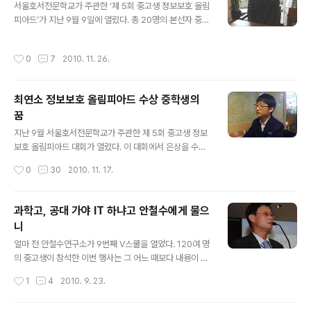
서울호서전문학교가 주관한 ‘제 5회 중고생 정보보호 올림
시까지 열띤 분위기에서 진행됐다. 그 진지하고도 활기찼
피아드’가 지난 9월 9일에 열렸다. 총 20명의 본선자 중
던 현장을 사진에 담아 보았다. 자, 그럼 그 생생한 현장 속
당당하게 1위를 차지한 17세 최규범 군을 만나 인터뷰를
으로 출발~!! 학교, 나이, 성별을 고려하여 적절하게 구성된
청했다. 수수하면서도 쑥스러움이 많아 보이는 소년에게서
각 조 테이블에서 조원들과 인사를 나누고, 조 이름과 구호
작성시간
0
7
2010. 11. 26.
미래의 보안 전문가, 화이트 해커로서의 당당함을 느낄 수
를 정하고, 인터넷 카페에서 아이디로만 알던 이들과 직접
있었다. 정보보안, 해킹 공부를 시작한 동기가 무엇인가?
대면하는 즐거운..
어렸을 때부터 관심을 가졌다. 컴퓨터를 좋아해서 시작했
최연소 정보보호 올림피아드 수상 중학생의
지만, 해킹을 따로 공부하진 않았다. 부모님께서 내가 원하
꿈
는 것을 알고 흔쾌히 허락해주셔서 계속 이 길로 공부할 수
글 내용
있었다. 고 1인데도 1위를 했다. 자신만의 특별한 공부법이
지난 9월 서울호서전문학교가 주관한 제 5회 중고생 정보
있는가? 문제는 어땠나? 특별한 공부법은 없고, 요즘엔 프
보호 올림피아드 대회가 열렸다. 이 대회에서 은상을 수상
로그래밍 공부를 하고 있다. 평소 공부하는 방법이라고는
한 중학생 이선엽 군을 만났다. 이선엽 군은 수상자 중 유일
작성시간
0
30
2010. 11. 17.
인터넷으로 해킹 문제 풀이..
한 중학생이다. 아직 중학교 2학년밖에 안 된 나이지만 컴
퓨터 프로그래머 혹은 보안 전문가라는 확실한 꿈을 갖고
있었다. 언제부터 정보 보안에 관심을 갖게 되었나요? 초등
과학고, 공대 가야 IT 하냐고 안철수에게 물으
학교 4학년 때부터 관심을 갖게 되었어요. 컴퓨터 프로그
니
램을 보면 신기한 게 많잖아요. 그 프로그램들을 보면서 '저
글 내용
프로그램은 어떻게 만들었을까? 나도 만들어 보고 싶다'라
얼마 전 안철수연구소가 9번째 V스쿨을 열었다. 120여 명
는 생각이 들더라고요. 그래서 혼자 컴퓨터 프로그래밍 공
의 중고생이 참석한 이번 행사는 그 어느 때보다 내용이 알
부를 하기 시작했어요. 프로그래밍에 관한 책을 사서 공부
차고 참가자의 열기가 뜨거웠다. http://blogsabo.ahnla
작성시간
1
4
2010. 9. 23.
하면서 모르는 게 있으면 인터넷으로 찾아보고 그랬어요.
b.com/495 본 행사 시작 전, 10개로 나누어진 조 별로
그러다가 컴퓨터 공부를 하게 되면서..
인사를 나누고 조 이름과 조장을 정하며 어색함을 없애는