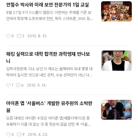
시간을 가졌다. 이어서 안철수연구소 김홍선 대표와 한국
안철수 박사와 미래 보안 전문가의 1일 교실
인터넷진흥원(KISA) 김원 실장, 그리고 안철수 KAIST 석
글 내용
8월 27일 9기 V스쿨이 열렸다. 이번에는 주제를 기존 보
좌교수가 청소년에게 조언을 해주었다. 특히 안철수 교수
안에서 확장해 소프트웨어 전반, 특히 스마트폰, SNS 등
는 참가자들이 사전에 V스쿨 카페에 올린 질문 중 8개를
최근 이슈로 정한 것이 특징이다. 청소년의 창의력을 자극
선별해 즉석에서 답을 해주었다. 다음은 요약문. --------
할 만한 최신의 스마트폰 애플리케이션, 소셜 게임 등의 여
-----------------------------------------------
작성시간
0
2
2010. 8. 31.
러 사례를 쉽고 재미있게 설명하는 한편, 조를 나누어 직접
--------------- 김홍..
학생들이 아이디어를 내고 발표하는 시간도 있었다. 또한
안철수 박사(KAIST 석좌교수)가 직접 참석해 학생들과 대
해킹 실력으로 대학 합격한 과학영재 만나보
화도 나누었다. 청소년의 장래 계획이나 고민을 함께 나누
니
는 의미있는 시간이었다. 아울러 안철수연구소 연구원들이
글 내용
조 별로 참여해 소그룹으로 친밀하게 대화하고 점심 식사
입학사정관제. 다소 낯선 이 제도는 올해부터 국내 몇몇 대
도 함께 하며, 소프트웨어 개발이나 안철수연구소에 대한
학에서 실시한 것으로 내신 성적, 수능 성적만이 아닌 다양
궁금증을 속 시원히 풀어주었다. KISA(한국인터넷진흥원)
한 요소를 가지고 신입생을 선발하는 전형 방식이다. 지원
작성시간
1
6
2010. 5. 14.
와 공동 개최해 KISA 전략기..
자는 수상 경력, 봉사 활동 등 다양한 증빙 자료로 자신을
부각해야 한다. 올해 포스텍(포항공대)에는 그 누구보다 특
이한 자기 증빙 자료를 제출한 학생이 나타났다. 바로 수많
아이폰 앱 '서울버스' 개발한 유주완의 소박한
은 보안 대회 수상 경력을 가진 전자전기컴퓨터공학부 10
꿈
학번 이지용 군이다. 그는 파도콘(Padocon) 라이브 해킹
글 내용
CTF 2008, 2009 연속 1위, 코드게이트(CodeGate)
요즘 대세인 아이폰! 수많은 아이폰 앱(애플리케이션) 중
2008 해킹대회 2위, 코드게이트 2008 방어기술 콘테스
유용하기 이를 데 없는 것 중 첫손에 꼽을 만한 게 '서울버
트 수상, KISA 제 6회 해킹방어대회 1위, CyberWarfar
스'이다. 무료여서 더 좋은 이 앱을 개발한 사람이 고등학생
작성시간
0
9
2010. 4. 23.
e Isec 2009 CTF 1위의 화려한 수상 경력을 ..
이란 사실은 알 만한 사람은 다 아는 터다. 기업에서 이것을