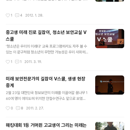
해결할 수 있을까 고민하던 박사님은 사람을 치료하는 의
으로 이전한 뒤 처음 열리는 V스쿨 행사라서 더욱 의미가
사에서 바이러스를 치료하는 의사로 진로 변경을 감행하였
깊었고 참가자들에게는 더욱 유익하고 알찬 행사였습니다.
작성시간
1
4
2012. 1. 28.
다. 그런데 그 시점으로부터 지금의 안..
V스쿨은 안철수연구소가 보안 꿈나무를 육성을 위해 마련
한 프로그램으로 2006년 1기 V스쿨을 시작으로 2012년
1월까지 총 11기에 걸쳐 V스쿨이 개최되었습니다. 이날 판
중고생 미래 진로 길잡이, 청소년 보안교실 V
교 신사옥은 미래의 보안 전문가를 꿈꾸는 청소년들의 하
스쿨
나라도 더 보고 배우려는 열기로 가득 찼고, 안철수연구소
글 내용
의 연구원들도 미래의 보안 꿈나무들을 보고 다들 흐믓해
‘청소년은 우리의 미래다’ 교육 프로그램에서도 자주 볼 수
하는 모습이었습니다. 행사의 첫 순서는 1층 로비에서 김홍
있는 이 문구처럼 청소년의 무한한 가능성은 우리 사회에
선 대표의 환영사로 시작되었습니다. 김홍선 대표는 참가
가장 의미 있는 요소 중 하나다. 그러한 점에서 청소년이 지
작성시간
1
1
2011. 3. 19.
학생들에게 가벼운 농담과 질문을..
닌 잠재력을 북돋워주고 올바른 길로 안내하는 것 역시 모
든 사회 구성원이 함께 고민할 과제일 터. 올해로 10번째를
맞은 안철수연구소 'V스쿨'은 그러한 청소년의 가능성을
미래 보안전문가의 길잡이 V스쿨, 생생 현장
일깨우고, 일상생활 속 IT, 정보보안 분야에 대한 관심을 높
중계
이는 행사이다. 특히 이번 V스쿨은 역대 어느 때보다 높은
글 내용
지원 경쟁률을 보이면서, 안철수연구소와 정보보안에 대한
2월 23일 대한민국 정보보안의 미래를 이끌어갈 꿈나무 1
학생들의 의식이 확대됐음을 보여주었다. 이처럼 열띤 참
60여 명이 여의도에 위치한 안철수연구소 앞으로 모였다.
여로 매우 짧게 느껴졌던 안랩 V스쿨의 하루. 미래의 꿈을
직장인으로 붐비던 여의도가 학생들로 시끌벅적 활기를 띠
작성시간
0
8
2011. 2. 27.
키우며 건전한 정보보안 의식을 확립하고, 안철수연구소와
었다. 무슨 일일까..? 이 날은 바로 청소년 보안교실 'V스
소통할 수 있는 기회까지..
쿨'이 10번째로 열리는 뜻깊은 날! 정보보안 꿈나무를 육성
하기 위해 안철수연구소(Ahnlab)와 한국인터넷진흥원(KI
해킹대회 1등 거머쥔 고교생이 그리는 미래는
SA)이 공동으로 개최한 이 행사는 오전 10시부터 오후 5
글 내용