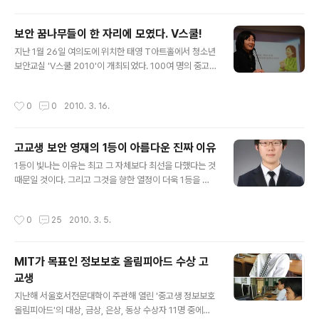
개발했다면 지금처럼 무료로 사용하기는 어려웠을 것이다.
그래서 주인공인 유주완 군을 만나보았다. 유 군이 들려주
보안 꿈나무들이 한 자리에 모였다. V스쿨!
는 컴퓨터 이야기는 신세계였다. 용어도 많아서 어리둥절
글 내용
지난 1월 26일 여의도에 위치한 태영 T아트홀에서 청소년
해 있을 때가 많았는데 유 군은 그럴 때마다 쉽게 풀어 설명
보안교실 'V스쿨 2010'이 개최되었다. 100여 명의 중고
해주었다. 이번에 새로 나온 아이폰의 운영체제라며 멀티
생이 참여에서 그 열기는 어느 때 못지않았다. 안철수연구
태스킹 기능을 보여주고 자신이 최근에 개발한 앱도 살짝
소 김홍선 대표의 환영사와 한국인터넷진흥원의 김희정 원
보여줬는데, “대단하다!”라는 말만 되풀이한 하루였다. “대
작성시간
0
0
2010. 3. 16.
장의 격려사로 힘차게 출발하였다. 안철수 박사는 동영상
학 때문에 고민이 많아요!”라고 할 때는 마냥 고등학생 같
메시지로 함께 했다. 이 날 강연은 오전과 오후로 나누어 진
지만 본인이 만든 '서울버스..
행되었다. 오전 강연에는 2009년의 보안 이슈를 알아보고
고교생 보안 영재의 1등이 아름다운 진짜 이유
2010년에 보안 트렌드를 예측하는 시간과, 국제해킹대회
글 내용
우승 경력이 있는 조주봉 주임연구원이 해커의 세계에 대
1등이 빛나는 이유는 최고 그 자체보다 최선을 다했다는 것
해서 생생하게 들려주는 시간으로 구성됐다. 그리고 온/오
때문일 것이다. 그리고 그것을 향한 열정이 더욱 1등을 빛
프라인에서 활발하게 활동하는 엔시스 전주현님이 보안전
나게 해주는 듯하다. 지난해 서울호서전문대학이 주관한
문가를 꿈꾸는 학생들이 무엇을 어떻게 준비해야 하는지
'중고생 정보보호올림피아드'에서 대상을 차지한 이대근군
작성시간
0
25
2010. 3. 5.
강연했고, 안랩의 보안전문가들과 학생들..
이 그러하다. 대상을 차지한 것보다 최선을 다했다는 점에
서 만족하는 이대근군. 인터뷰를 하고 싶다는 기자의 요청
에 아직 배울 것이 많은 학생인데 관심을 가져준 것에 대한
MIT가 목표인 정보보호 올림피아드 수상 고
고마움을 표했다. 겸손하면서 당찬 포부를 지닌 그를 만나
교생
보았다. 한국과학영재학교에 재학 중인 이대근군은 정보과
글 내용
학에 많은 관심을 가지고 있다. 학교 수업 역시 관심 분야
지난해 서울호서전문대학이 주관해 열린 '중고생 정보보호
위주로 듣고 있고 앞으로 전산학을 꾸준히 공부하여 정보
올림피아드'의 대상, 금상, 은상, 동상 수상자 11명 중에는