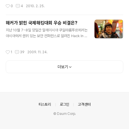
기술을 연구하는 야무진 꿈을 가지고 있다. 그가 대단하게
고교 1학년생이 두 명이나 있어 시선을 끌었다. 특히 선린
작성시간
0
4
2010. 2. 25.
느껴진 것은 단순히 대상을 수상해서가 ..
인터넷고 당시 1학년이던 김승연 군은 3학년 학생과 나란
히 금상을 수상해 두각을 나타냈다. 웹운영과에 재학 중인
김군은 선라이저(Sunriser)라는 벤처의 CEO이며, 해킹
해커가 밝힌 국제해킹대회 우승 비결은?
팀 'Song of Freedom'의 막내다. 며칠 전에는 정보보호
글 내용
지난 10월 7~8일 양일간 말레이시아 쿠알라룸푸르에서는
올림피아드 대상을 탄 부산영재과학고등학교 이대근(eln
아시아에서 권위 있는 보안 컨퍼런스로 알려진 Hack In T
n) 군과 한 팀을 이뤄 참가한 '파도콘(PADOCON) 2010
he Box(HITB)가 개최되었다. HITB에서 최대 관심사로
CTF'에서 준우승을 거머쥐었다. 지난해 '중고생 정보보호
주목 받던 CTF(공격과 방어 형식의 해킹/보안대회)에서
올림피아드'는 145개 학교에서 208명이 출전해 경합을
작성시간
1
39
2009. 11. 24.
방승원(세종대, 널루트), 박찬암(인하대, 와우해커 http://b
벌였다. 예선을 온라인으로 치른 후 가장 많은 점수를 획득
logsabo.ahnlab.com/89)으로 구성된 ‘KOREA’팀이
한..
우승을 차지하며 한국의 위상을 세계적으로 높였다. 대한
더보기
민국 최고의 보안전문가와 미래의 정보보호 기업 CEO을
꿈꾸는 방승원 군을 만나 해킹대회 우승의 비결을 들어보
았다. - HITB 대회에 참가하게 된 동기는? 외국에서 하는
국제대회에 한 번쯤은 직접 참가해보고 싶었다. 작년에 참
가하려 했지만 개인 사정상 참가하지 못했고, 외국과 국..
의안내
티스토리
로그인
고객센터
© Daum Corp.