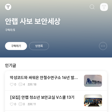
검색하기
티스토리
안랩 사보 보안세상
구독자
5
구독하기
방명록
신고하기 레이어
열기
인기글
악성코드와 싸워온 안철수연구소 16년 발자
취
0
4
조회
18
[모집] 안랩 청소년 보안교실 V스쿨 13기
0
0
조회
11