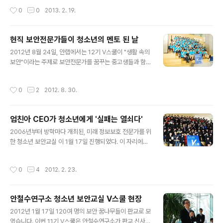
정보보호학회, 고려대학교 정보보호대학원 등 여덟 곳에서 후원하는 중고생 정보보
작성시간
0
0
2013. 2. 19.
호 올림피아드는 이번 해로 7회째 개최된 공신력 있는 대회이다. 각종 해킹사건들로
인해 일상생활뿐 아니라 안보에서도 크고 작은 문제들이 발생하는 상황에서 국가의
보안을 짊어지고 갈 미래의 보안 꿈나무들을 발굴하고자 하는 대회의 취지에 공감하
현직 보안전문가들이 청소년의 멘토 된 날
며 안랩에서도 꾸준히 중고생 정보보호 올림피아드를 후원한다. 20명의 보안 꿈나
글 내용
무들이 국회에서 열띤 경쟁을 펼친 결과 1등부터 10등까지 최종 순위가..
2012년 8월 24일, 안랩에서는 12기 V스쿨이 "생활 속의
보안"이라는 주제로 보안전문가를 꿈꾸는 중고생들과 함께
진행되었다. 특강, 보안전문가와의 대화, 도전 안랩벨 등으
로 이루어진 V스쿨의 탄탄한 구성 속으로 함께 들어가보
작성시간
0
2
2012. 8. 30.
자. 안랩 김홍선 대표는 환영의 말과 함께 "한국의 우수한
인프라 속에서 어릴 때부터 꿈을 갖고 그것을 현실에 옮겨
실천할 것"을 당부했다. ASEC대응팀 박태환 팀장은 생활
엄친아 CEO가 청소년에게 '실패는 열쇠다'
속에서 우리가 흔히 접할 수 있는 보안 위험들을 설명했다.
글 내용
웹사이트 관련 보안 위험, 스마트폰 관련 보안 위험, WI-FI
2006년부터 방학마다 개최된, 미래 정보보호 전문가를 위
관련 보안 위험을 설명했다. 무료 영화 다운로드, 스마트폰
한 청소년 보안교실 이 1월 17일 진행되었다. 이 자리에는
탈옥, 무료 WI-FI 사용 시 자신의 개인정보가 쉽게 유출될
김홍선 대표와 한국인터넷진흥원 서종렬 원장, '악성코드,
수 있고 악성코드에 노출될 수 있음을 실제적인 예시를 들
그리고 분석가들'의 저자인 이상철 책임연구원이 함께해 1
작성시간
0
4
2012. 2. 23.
어 쉽..
00여 명의 중고생에게 좋은 강연을 들려주고, 궁금증을 풀
어주었다. 다음은 김홍선 대표의 강연과 질의응답 주요 내
용. 강연-안랩인은 어떤 생각을 하고 있나 안랩의 역사는
안철수연구소 청소년 보안교실 V스쿨 현장
당연히 안철수 박사님으로 거슬러 올라간다. 88년도에 서
글 내용
울대 의대를 다니던 박사님은 처음으로 바이러스에 감염되
2012년 1월 17일 120여 명의 보안 꿈나무들이 판교로 모
었다. 의사인 자신이 바이러스에 감염되다니. 이를 어떻게
였습니다. 이번 11기 V스쿨은 안철수연구소가 판교 신사옥