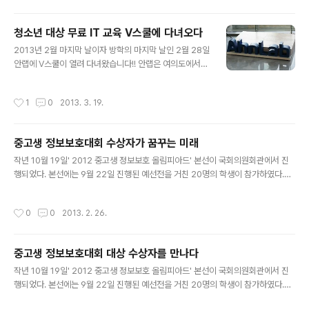
은 모두 하나의 네트워크로 연결되어 있습니다. 지금부터
할 수 있는 기반을 마련하는 대회..
우리는 이 네트워크를 통해 로봇의 취약점을 공격할 것입
청소년 대상 무료 IT 교육 V스쿨에 다녀오다
니다. 이제 인류의 운명은 여러분들의 손에 달려있습니다.
글 내용
여러분들께서 분명 해낼 수 있을거라 믿습니다!" 영화의 시
2013년 2월 마지막 날이자 방학의 마지막 날인 2월 28일
놉시스 같은 위의 글은 다름 아닌 청소년 해킹방어대회의
안랩에 V스쿨이 열려 다녀왔습니다!! 안랩은 여의도에서
시나리오이다. 300명이 넘는 친구들이 모여 치룬 온라인
재작년에 판교로 이전을 했고 그래서 저는 아침부터 신분
예선을 거치고, 지난 12일 한국과학기술회관에서 열린 ET
당선 판교역으로 향했습니다 :) 안랩 덕분에 처음으로 신분
작성시간
1
0
2013. 3. 19.
RI 주최 '제 1회 주니어 해..
당선을 타보네요 신분당선 강남역 내부에 있는 특이한 시
계. 현재 시각을 가리키고 있죠? 안늦게 여유있게 와서 다
행입니다. 신분당선 하면 이거 또 빼놓을 수 없죠. 언제 또
중고생 정보보호대회 수상자가 꿈꾸는 미래
탈 수 있을지 몰라 맨앞까지 걸어가 초짜 티내면서 사진 찍
글 내용
었죠. 그렇게 사진 촬영을 하다보니ㅣ 어느새 판교역에 다
작년 10월 19일' 2012 중고생 정보보호 올림피아드' 본선이 국회의원회관에서 진
와가고 있었습니다. (강남역에서 4정거장입니다) 드디어
행되었다. 본선에는 9월 22일 진행된 예선전을 거친 20명의 학생이 참가하였다.서
판교역 도착!! 5분 정도 나온 길로 쭈욱 직진하다보니 저쪽
울호서전문학교 사이버해킹보안과에서 주관하고 안랩(AhnLab), 행정안전부, 한국
에 익숙한 이름이!! 안랩은 눈에 바로 띄었기에 쉽게 찾을
정보보호학회, 고려대학교 정보보호대학원 등 여덟 곳에서 후원하는 중고생 정보보
작성시간
0
0
2013. 2. 26.
수 있었습니다 안랩 주변으..
호 올림피아드는 이번 해로 7회째 개최된 공신력 있는 대회이다. 각종 해킹사건들로
인해 일상생활뿐 아니라 안보에서도 크고 작은 문제들이 발생하는 상황에서 국가의
보안을 짊어지고 갈 미래의 보안 꿈나무들을 발굴하고자 하는 대회의 취지에 공감하
중고생 정보보호대회 대상 수상자를 만나다
며 안랩에서도 꾸준히 중고생 정보보호 올림피아드를 후원한다. 20명의 보안 꿈나
글 내용
무들이 국회에서 열띤 경쟁을 펼친 결과 1등부터 10등까지 최종 순위가..
작년 10월 19일' 2012 중고생 정보보호 올림피아드' 본선이 국회의원회관에서 진
행되었다. 본선에는 9월 22일 진행된 예선전을 거친 20명의 학생이 참가하였다.서
울호서전문학교 사이버해킹보안과에서 주관하고 안랩(AhnLab), 행정안전부, 한국