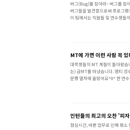
버그(Bug)를 잡아라~ 버그를 
버그들을 발견함으로써 프로그램의
이 팀에서는 직원들 및 연수생들의
킹(BUG KING)을 선정하고 있어
있기에 암묵적으로 불꽃 튀는 신경전
2연속 버그킹에 등극한 연수생이 
대해 간단한 설명을 들으며 해당자료
MT에 가면 이런 사람 꼭 있
대학생들의 MT 계절이 돌아왔습니
는) 급MT를 떠났습니다. 엠티 
문행 열차에 올랐어요^0^ 한 
를 50여 분! 산 좋고 물 좋은 양
베이스캠프로 이동 =) 바아~로 
이 하는 데 흠뻑 취해있던 U양은 잠
누어 진행 되었던 피구&족구 경기!
인턴들의 최고의 오찬 '피
점심시간, 바쁜 업무로 인해 평소