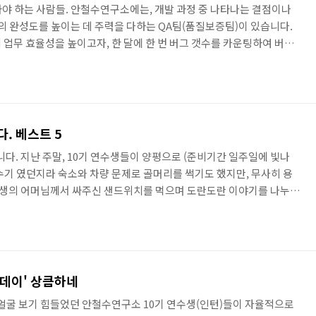
잡아야 하는 사람들. 안철수연구소에는, 개발 과정 중 나타나는 결점이나
 완성도를 높이는 데 주력을 다하는 QA팀(품질보증팀)이 있습니다.
 업무 효율성을 높이고자, 한 달에 한 번 버그 갯수를 카운팅하여 버그
요. 1위에게는 '휴가 1일', 2위에게는 '휴가0.5'일이라는 달콤한 포상이
이 벌어지고 있다고 합니다. 지난 두 달 간, 놀라운 기록 달성과 함께
있다기에 QA팀으로 가 보았습니다! 테스팅에 한창이던 그에게 업무에
를 검토하던 중 놀라운 것을 발견 했습니다. 아래에서 ..
다. 베스트 5
다. 지난 주말, 10기 연수생들이 양평으로 (준비기간 일주일에 빛나
성수기 였던지라 숙소와 차량 문제로 골머리를 썩기도 했지만, 무사히 용
연수생의 어머님께서 싸주신 샌드위치를 먹으며 도란도란 이야기를 나누기
평에 도착했습니다^^ 쨍쨍한 햇살 아래에서 단체사진 한 방 찰칵! 찍은 후
옷을 갈아입고 강가로 달려나가, 뗏목과 통통배를 타고 놀았답니다. (물놀
시 본분을 잊어, 사진기를 깜빡...ㅠㅠ) 남녀 골고루 섞어 두 팀으로 나
 저녁식사준비 및 뒷정리 내기가 걸려있던 만큼, 몇몇 ..
자데이' 상큼하네
 얼굴 보기 힘들었던 안철수연구소 10기 연수생(인턴)들이 자율적으로