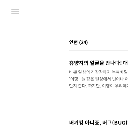
본문 바로가기
인턴
(24)
휴양지의 얼굴을 만나다! 
바쁜 일상의 긴장감마저 녹여버릴 
‘여행’. 늘 같은 일상에서 벗어나
만져 준다. 하지만, 여행이 우리에
이 있기 때문에 가능한 것이 아닐까
잡아끄는 얼굴이 하나 있었다. 바
녀는 이름처럼 밝은 미소를 머금고
하였다. ▶ 객실영업팀 강한빛씨 Q.
버거킹 아니죠, 버그(BUG