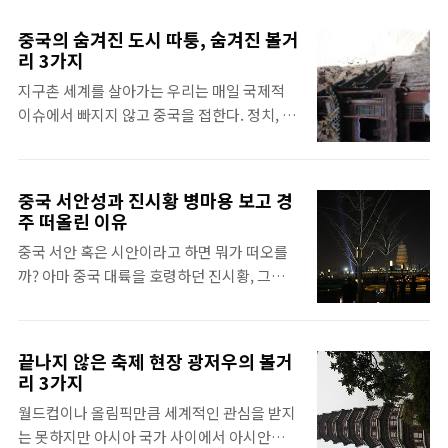
꼭 먹어야 하는 음식들을 먹고, 그리고 패키지
할까? 북경의 중심 자금성은 곧 중국의 중심 사
관광객은 틀에 박힌 식당 음식들이 재미가 없
실 지리적으로 북경이 중국의 중심은 아니다.
중국의 숨겨진 도시 따퉁, 숨겨진 볼거
다면 밤에 가이드 몰래 나와서 먹어보는 것이
하지만 아무리 상해가 발전하고 광저우가 발전
리 3가지
기억에 남는다. 그렇기에 여행할 때 걱정되는
해도 북경은 여전히 중국의 중심이다. 모든 정
지구촌 세계를 살아가는 우리는 매일 국제적
것이 또 음식이다. 나이든 분들은 당연히 한국
치가 북경에서 이루어지고 중국 유수 대학들은
이슈에서 빠지지 않고 중국을 접한다. 정치, 경
음식이 그리울 것이고, 향신료를 잘 못 먹는 사
대부분 북경에 밀집되어 있다. 그런 북경의 ..
제, 문화, 환경 모든 분야에서 중국은 어느새 미
람은 동남아 특유의 향을 가진 야채 종류를 싫
국을 긴장시킬 만한 위치가 되었다. 하지만 우
어한다. 중국은 어떤가. 웬만한 사람은 향이 강
리는 중국이라는 거대한 국가만 익숙할 뿐, 그
한 채소와 기름진 음식을 지속적으로 먹기 어
중국 서안성과 진시황 병마용 보고 경
내부는 알지 못한다. 우리가 알지 못 하는 곳 중
렵다. 낯선 음식에 두려움이 앞서는 여행자를
주 떠올린 이유
하나가 따퉁(단장)이다. 북경에서 가까운 꽤 큰
위해 교환학생으로 중국 북경에 머무는 동안
중국 서안 혹은 시안이라고 하면 뭐가 떠오를
도시이지만, 따퉁을 아는 이는 많지 않을 것이
직접 찾아다니며 맛본, 북경에서 무리 없이 먹
까? 아마 중국 대륙을 호령하던 진시황, 그리고
다. 곧 무너질 것 같은 절벽 위에 지은 절, 현공
어볼 만한 할 음식들을 소개한다. 로마에선 ..
그의 사후 세계를 지키는, 테라코타로 만든 수
사 중국에서 가장 특이한 유적지 중 하나인 현
천 군사의 집결지인 병마용이 떠오를 것이다.
공사는 따퉁에서도 약 1시간 정도 떨어진 곳에
사실 나도 말로만 듣던 '병마용'을 보러 서안에
위치해 있다. 아직 관광 인프라가 구축되지 않
끝나지 않은 축제 현장 광저우의 볼거
갔지만, 그 외에도 아시아 최대 분수쇼를 비롯
았기에 시외버스를 타고 가거나 택시를 대절해
리 3가지
해 현대와 자연스럽게 조화를 이루는 색다른
야 한다. 현공사는 깎아지른 절벽에 세워진 목
월드컵이나 올림픽만큼 세계적인 관심을 받지
모습을 만날 수 있었다. 서안역에 내리자마자
조건축군이다. 절벽에 구멍을 파 대들보를 연
는 못하지만 아시아 국가 사이에서 아시안게임
놀란 것은, 바로 명나라 시대의 서안성이 그대