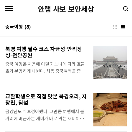
본문 바로가기
안랩 사보 보안세상
중국여행
(8)
북경 여행 필수 코스 자금성-만리장
성-천단공원
중국 여행은 처음에 어딜 가느냐에 따라 호불
호가 분명하게 나뉜다. 처음 중국여행을 중국
시골 쪽으로 간 지인은 너무 더럽고 지저분해
서 중국엔 다시는 안 가고 싶다고 하는 방면, 상
해와 같은 대도시, 번화가를 갔다 온 지인은 생
교환학생으로 직접 맛본 북경오리, 자
각했던 중국과 달라 기대 이상이었다고 한다.
장면, 딤섬
그렇다면 북경은 어느 정도 수준일까? 나는 북
금강산도 식후경이랬다. 그만큼 여행에서 볼
경이 아직 상해보다는 못하지만 중국 여행의
거리에 버금가는 재미가 바로 먹는 재미이다.
기대치를 충분히 충족시킬 수 있는 수준이라고
배낭 여행객은 주머니가 얇은 대로 여행지에서
생각한다. 그렇다면 북경에서는 무엇을 해야