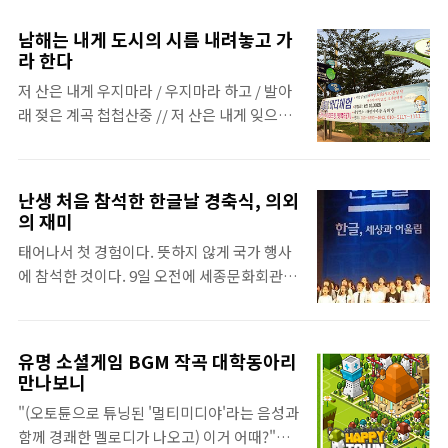
CORE'를 개최하며 브랜드 디자인 전문 업체인
다. 그 결과 트위터에 글을 남긴 그 시각에 이메
플러스엑스(www.plus-ex.com)의 도움을
일을 쓰고 있었다는 사실을 발견한다. 그렇다
남해는 내게 도시의 시름 내려놓고 가
받았다. 이 중 보안 세미나 오프닝 동영상이, 전
면 노트북이 아닌 다른 기기로 트위터에 글을
라 한다
세계 디자인 회사가 참가하는 ‘브랜드 뉴 어워
올렸다는 것인데, 신효정의 스마트폰은 고장
저 산은 내게 우지마라 / 우지마라 하고 / 발아
드(Brand New Awards 2011)’에서
난 상태였고 사건 현장에서 다른 태블릿PC나
래 젖은 계곡 첩첩산중 // 저 산은 내게 잊으라
Salvage상을 수상했다. ‘브랜드 뉴 어워드’는
스마트폰은 발견되지 않았다. 유강미는 제 3자
/ 잊어버리라 하고 / 내 가슴을 쓸어내리네 //
세계적 디자인 컨설팅 기업인 ‘언더컨시더레
가..
아 그러나 한줄기 / 바람처럼 살다가고파 // 이
이션 (UnderConsideration, lnc.)’의 주최로
산 저 산 눈물 / 구름 몰고다니는 / 떠도는 바람
전세계 디자이너들이 정보를 공유하는 공간인
난생 처음 참석한 한글날 경축식, 의외
처럼 // 저 산은 내게 내려가라 / 내려가라 하네
‘브랜드뉴(Brand New)’에서 시상하는 브랜
의 재미
/ 지친 내 어깨를 떠미네 // 아 그러나 한줄기 /
드 아이덴티티 어워드이다. 울프 올린스
태어나서 첫 경험이다. 뜻하지 않게 국가 행사
바람처럼 살다가고파 // 이 산 저 산 눈물 / 구
(Wolff Olins), ..
에 참석한 것이다. 9일 오전에 세종문화회관
름 몰고다니는 떠도는 바람처럼 // 저 산은 내
대극장에서 ‘한글, 세상과 어울림’이라는 주제
게 내려가라 / 내려가라 하네 / 지친 내 어깨를
로 열린, 564돌 한글날 경축식. 사실 TV에서
떠미네 // - 한계령, 하덕규 처음 가본 남해는
국경일 행사가 생중계되면 채널을 돌리기 바쁘
한계령만큼의 깊이나 한숨 대신 요란하지 않은
유명 소셜게임 BGM 작곡 대학동아리
다. 그런데 직접 참석해보니 약 40분 간 진행된
손짓으로 불러 세워 도시의 시름과 피로를 잠
만나보니
식은 외의로 재미있었다. 문화체육관광부 관
시 내려놓으라고 토닥이는 것 같았다. 가는 곳
"(오토튠으로 튜닝된 '멀티미디야'라는 음성과
계자의 말을 들어보니 그만한 이유가 있었다.
마다 바다와 맞닿은 산자락 끝..
함께 경쾌한 멜로디가 나오고) 이거 어때?"
2005년 이전에는 ‘기념식’으로 소박하게 치러