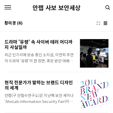
본문 바로가기
안랩 사보 보안세상
황미경
(6)
드라마 '유령' 속 사이버 테러 어디까
지 사실일까
최근 인기리에 방송 중인 소지섭, 이연희 주연
의 드라마 ‘유령’의 한 장면. 촉망 받던 여배우
신효정이 어느 날 갑자기 죽었다. 트위터에 자
살을 암시하는 글을 남겼지만 명확한 증거를
찾아야 하는 상황. 디지털 증거 분석력이 뛰어
현직 전문가가 말하는 브랜드 디자인
난 유강미(경찰청 사이버범죄수사대 경위)는
의 세계
신효정 노트북의 하드디스크를 복사한 후 증거
안랩(구 안철수연구소)은 지난해 보안 세미나
분석(포렌식) 장비에 연결해 신효정이 죽기 직
'AhnLab Information Security Fair(이하
전 어떤 파일을 열어보고 인터넷으로 어떤 단
AISF)'와 개발자 컨퍼런스인 'AhnLab
어를 검색했는지 기록(로그)을 샅샅이 살펴본