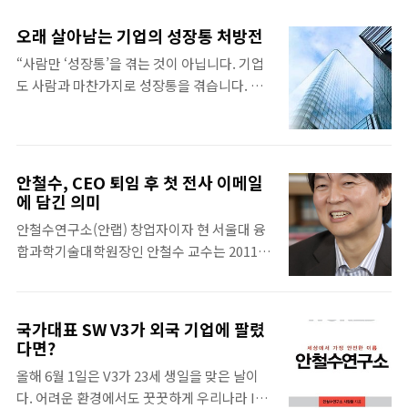
좀더 많은 걸 갖추기 위해, 누구나가 아닌 나만의 경쟁력 있는 무언가
목한 것은 안랩이 능력보다 가치관을 먼저 본
를 만들기 위해 대학생활 내내 스펙(Spec)을 위해 혈안이 되어있다.
다는 사실이다. 한국의 기업문화는 가치관보
오래 살아남는 기업의 성장통 처방전
스펙(Spec)은 마약과도 같다. 스펙을 쌓기 위해 비싼 돈을 내고 학
다 “효율”을 강조하는 경향이 강하다. 그래서
“사람만 ‘성장통’을 겪는 것이 아닙니다. 기업
원을 다니는가 하면 영어를 배우기 위해 해외로 유학을 가고, 심지어
가치관보다 먼저 업무 능력을 요구한다. 그러
도 사람과 마찬가지로 성장통을 겪습니다. 그
'어떤 동아리에 들면 스펙을 쌓을 수 있을까?' 라는 생각을 가지고 동
나 안랩의 관점은 달랐다. 능력보다 그 사람이
리고 이 성장통을 잘 견뎌낼 때 오랜 시간 기업
아리를 찾아 다닌다. 이러한 행동은 언제쯤 끝이 날까? 자격증을 취
가지고 있는 인성을 보았다. 그래서 안랩..
이 건재할 수 있습니다.” 신철균 IGM세계경영
득하면? 원하는 ..
연구원 교수가 최근 안랩(구 안철수연구소)을
찾아 ‘기업의 성장통 진단과 처방’이라는 주제
안철수, CEO 퇴임 후 첫 전사 이메일
로 기업이 처한 상황에 따른 성장통의 원인과
에 담긴 의미
해결책을 설파했다. 신 교수에 따르면 기업도
안철수연구소(안랩) 창업자이자 현 서울대 융
사람과 마찬가지로 시기별로 성장통을 겪으
합과학기술대학원장인 안철수 교수는 2011년
며, 이 성장통에 대한 적절한 진단과 처방이 기
11월 14일 600여 명의 안랩 임직원 전체에게
업의 흥망을 좌우할 수 있다. 신 교수는 기업의
이메일을 보내 자신이 가진 안철수연구소 지분
성장통을 크게 세 가지 시기별로 나누어 각각
중 절반을 사회에 환원하겠다고 밝혔다. 안 교
의 원인과 처방을 진단했다. 첫 단계는 기업의
국가대표 SW V3가 외국 기업에 팔렸
수가 직원들에게 이메일을 보낸 것은 그가 퇴
다면?
태동기로서 기존 시장에 대한 무모한 도전과
임하던 날 이후 처음이다. *퇴임사 전문
자사 제품에 대한 지나친 확신이 기업의 성장
올해 6월 1일은 V3가 23세 생일을 맞은 날이
http://www.ahnlab.com/company/site/about/founder_retir
통 원인이 될 수 있다고 했다. 그는 “태..
다. 어려운 환경에서도 꿋꿋하게 우리나라 IT
이번 결심은 CEO 퇴임만큼 안랩의 역사에서