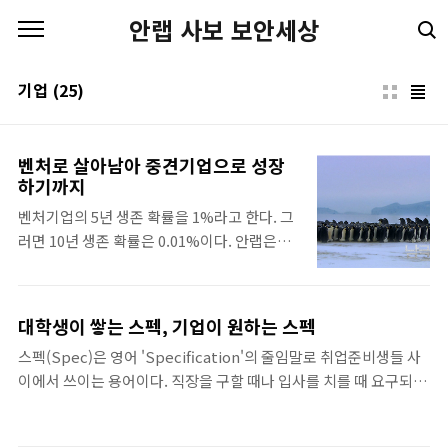
본문 바로가기
안랩 사보 보안세상
기업
(25)
벤처로 살아남아 중견기업으로 성장
하기까지
벤처기업의 5년 생존 확률을 1%라고 한다. 그
러면 10년 생존 확률은 0.01%이다. 안랩은
0.01%의 확률을 뚫고 살아남았다. 그리고 중
견기업으로 성장해 대한민국의 보안을 책임지
는 회사로 자리잡았다. “세상에서 가장 안전한
대학생이 쌓는 스펙, 기업이 원하는 스펙
이름, 안철수연구소”는 안랩의 구성원 하나하
스펙(Spec)은 영어 'Specification'의 줄임말로 취업준비생들 사
나가 0.01%를 뚫기 위해 어떠한 각고의 노력
이에서 쓰이는 용어이다. 직장을 구할 때나 입사를 치를 때 요구되는
을 기울였는지 잘 보여준다. 무엇이 지금의 안
학생부, 외국어 공인성적, 수상 경력, 다양한 대외활동, 자격증 등의
랩을 만들었으며 0.01%의 가능성을 현실로 만
평가요소를 말한다. 경쟁자들 사이에서 나를 더 돋보이게 하기 위해,
들었는지 살펴보고자 한다. 내가 처음으로 주